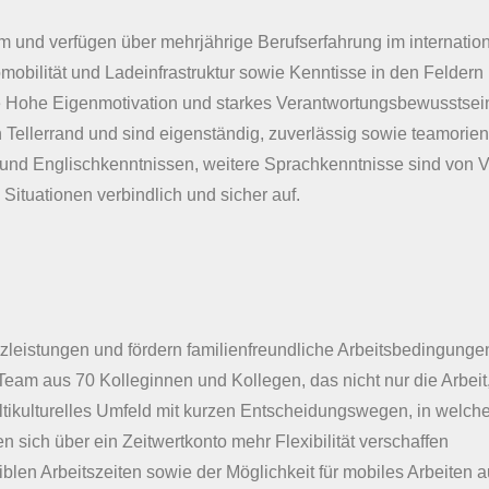
und verfügen über mehrjährige Berufserfahrung im internation
mobilität und Ladeinfrastruktur sowie Kenntisse in den Felder
ne Hohe Eigenmotivation und starkes Verantwortungsbewusstsei
Tellerrand und sind eigenständig, zuverlässig sowie teamorient
und Englischkenntnissen, weitere Sprachkenntnisse sind von Vo
 Situationen verbindlich und sicher auf.
zleistungen und fördern familienfreundliche Arbeitsbedingungen
s Team aus 70 Kolleginnen und Kollegen, das nicht nur die Arbe
ltikulturelles Umfeld mit kurzen Entscheidungswegen, in welch
 sich über ein Zeitwertkonto mehr Flexibilität verschaffen
exiblen Arbeitszeiten sowie der Möglichkeit für mobiles Arbeiten