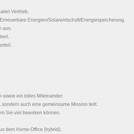
alen Vertrieb.
n Erneuerbare Energien/Solarwirtschaft/Energiespeicherung.
n aus.
iert.
rteil.
 sowie ein tolles Miteinander:
it, sondern auch eine gemeinsame Mission teilt.
em Sie viel bewirken können.
 aus dem Home-Office (hybrid).